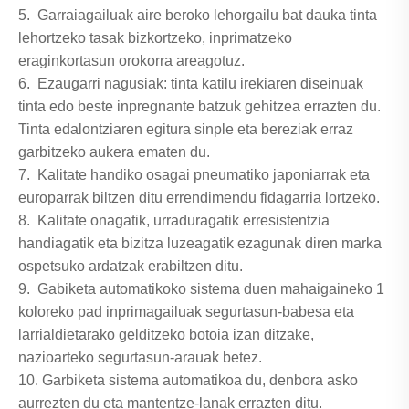
5. Garraiagailuak aire beroko lehorgailu bat dauka tinta
lehortzeko tasak bizkortzeko, inprimatzeko
eraginkortasun orokorra areagotuz.
6. Ezaugarri nagusiak: tinta katilu irekiaren diseinuak
tinta edo beste inpregnante batzuk gehitzea errazten du.
Tinta edalontziaren egitura sinple eta bereziak erraz
garbitzeko aukera ematen du.
7. Kalitate handiko osagai pneumatiko japoniarrak eta
europarrak biltzen ditu errendimendu fidagarria lortzeko.
8. Kalitate onagatik, urraduragatik erresistentzia
handiagatik eta bizitza luzeagatik ezagunak diren marka
ospetsuko ardatzak erabiltzen ditu.
9. Gabiketa automatikoko sistema duen mahaigaineko 1
koloreko pad inprimagailuak segurtasun-babesa eta
larrialdietarako gelditzeko botoia izan ditzake,
nazioarteko segurtasun-arauak betez.
10. Garbiketa sistema automatikoa du, denbora asko
aurrezten du eta mantentze-lanak errazten ditu.