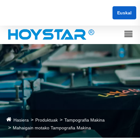
Euskal
Hasiera
Produktuak
Tampografia Makina
Mahaigain motako Tampografia Makina