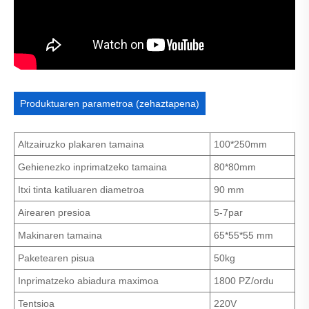
Produktuaren parametroa (zehaztapena)
Altzairuzko plakaren tamaina
100*250mm
Gehienezko inprimatzeko tamaina
80*80mm
Itxi tinta katiluaren diametroa
90 mm
Airearen presioa
5-7par
Makinaren tamaina
65*55*55 mm
Paketearen pisua
50kg
Inprimatzeko abiadura maximoa
1800 PZ/ordu
Tentsioa
220V