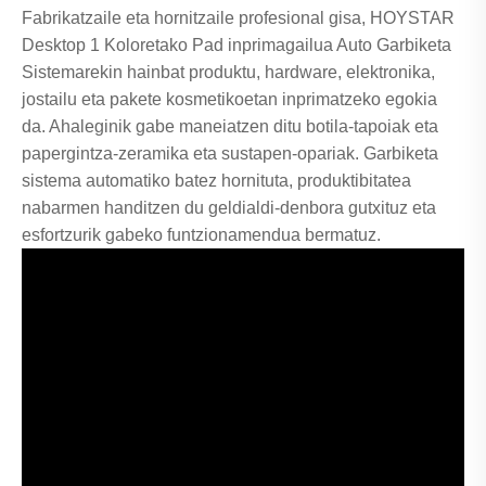
Fabrikatzaile eta hornitzaile profesional gisa, HOYSTAR
Desktop 1 Koloretako Pad inprimagailua Auto Garbiketa
Sistemarekin hainbat produktu, hardware, elektronika,
jostailu eta pakete kosmetikoetan inprimatzeko egokia
da. Ahaleginik gabe maneiatzen ditu botila-tapoiak eta
papergintza-zeramika eta sustapen-opariak. Garbiketa
sistema automatiko batez hornituta, produktibitatea
nabarmen handitzen du geldialdi-denbora gutxituz eta
esfortzurik gabeko funtzionamendua bermatuz.