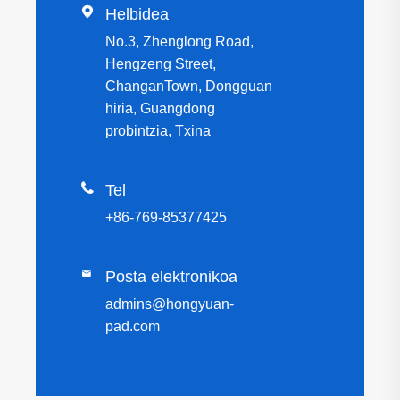

Helbidea
No.3, Zhenglong Road,
Hengzeng Street,
ChanganTown, Dongguan
hiria, Guangdong
probintzia, Txina

Tel
+86-769-85377425

Posta elektronikoa
admins@hongyuan-
pad.com