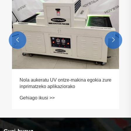


Nola aukeratu UV ontze-makina egokia zure
inprimatzeko aplikaziorako
Gehiago ikusi >>