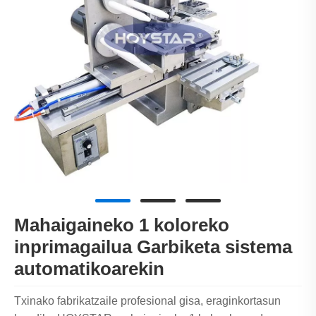
Mahaigaineko 1 koloreko
inprimagailua Garbiketa sistema
automatikoarekin
Txinako fabrikatzaile profesional gisa, eraginkortasun