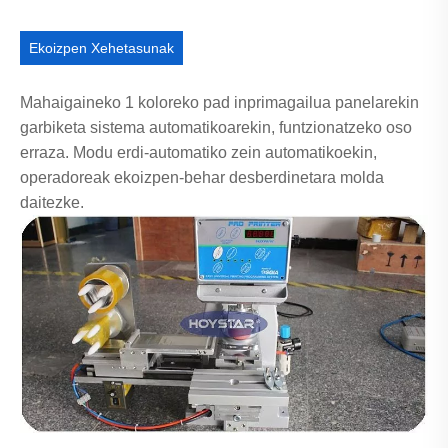
Ekoizpen Xehetasunak
Mahaigaineko 1 koloreko pad inprimagailua panelarekin
garbiketa sistema automatikoarekin, funtzionatzeko oso
erraza. Modu erdi-automatiko zein automatikoekin,
operadoreak ekoizpen-behar desberdinetara molda
daitezke.