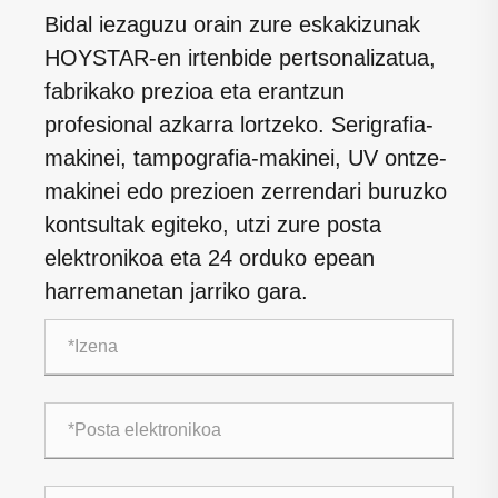
Bidal iezaguzu orain zure eskakizunak
HOYSTAR-en irtenbide pertsonalizatua,
fabrikako prezioa eta erantzun
profesional azkarra lortzeko. Serigrafia-
makinei, tampografia-makinei, UV ontze-
makinei edo prezioen zerrendari buruzko
kontsultak egiteko, utzi zure posta
elektronikoa eta 24 orduko epean
harremanetan jarriko gara.