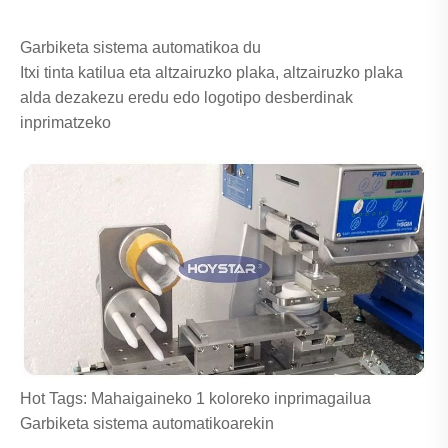
Garbiketa sistema automatikoa du
Itxi tinta katilua eta altzairuzko plaka, altzairuzko plaka
alda dezakezu eredu edo logotipo desberdinak
inprimatzeko
Hot Tags: Mahaigaineko 1 koloreko inprimagailua
Garbiketa sistema automatikoarekin