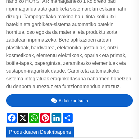
handiko HOYSTAR mahaigaineko 1 koloreko pad
inprimagailua auto garbiketa sistemarekin eskaini nahi
dizugu. Tampografiako makina hau, tinta-kotilu itxi
batekin eta garbiketa-sistema automatiko batekin
hornitua, oso egokia da material eta produktu sorta
zabalean inprimatzeko. Bere aplikazioen artean
plastikoak, hardwarea, elektronika, jostailuak, ontzi
kosmetikoak, elementu elektrikoak, opariak eta primak,
botila-tapak, papergintza, zeramikazko elementuak eta
sustapen-iragarkiak daude. Garbiketa automatikoko
sistema integratuak eraginkortasuna nabarmen hobetzen
du denbora aurreztuz eta funtzionamendua erraztuz.
Bidali kontsulta
Facebook
X
WhatsApp
Pinterest
LinkedIn
Share
Produktuaren Deskribapena