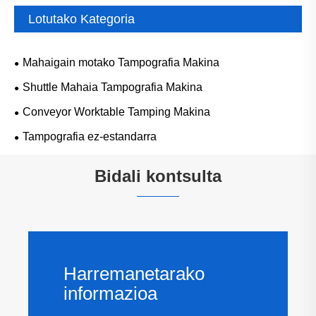
Lotutako Kategoria
Mahaigain motako Tampografia Makina
Shuttle Mahaia Tampografia Makina
Conveyor Worktable Tamping Makina
Tampografia ez-estandarra
Bidali kontsulta
Harremanetarako
informazioa