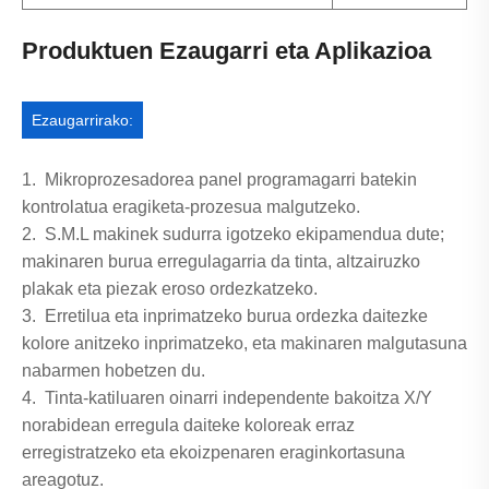
Produktuen Ezaugarri eta Aplikazioa
Ezaugarrirako:
1. Mikroprozesadorea panel programagarri batekin
kontrolatua eragiketa-prozesua malgutzeko.
2. S.M.L makinek sudurra igotzeko ekipamendua dute;
makinaren burua erregulagarria da tinta, altzairuzko
plakak eta piezak eroso ordezkatzeko.
3. Erretilua eta inprimatzeko burua ordezka daitezke
kolore anitzeko inprimatzeko, eta makinaren malgutasuna
nabarmen hobetzen du.
4. Tinta-katiluaren oinarri independente bakoitza X/Y
norabidean erregula daiteke koloreak erraz
erregistratzeko eta ekoizpenaren eraginkortasuna
areagotuz.