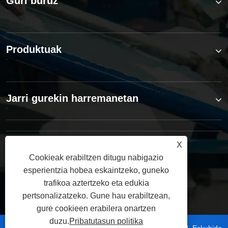
Guri buruz
Produktuak
Jarri gurekin harremanetan
X
JARRAI GAITZAZU
Cookieak erabiltzen ditugu nabigazio
esperientzia hobea eskaintzeko, guneko
trafikoa aztertzeko eta edukia
pertsonalizatzeko. Gune hau erabiltzean,
gure cookieen erabilera onartzen
duzu.
Pribatutasun politika
Copyright © 2025 Dongguan Hoystar Machinery Co., Ltd. Eskubide